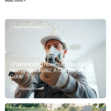
Read more
Home and Garden
APRIL 3, 2026
Understanding how much does spray
foam removal cost: A Comprehensive
Guide
N
Nicolas Powell