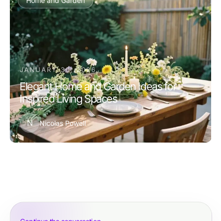
Home and Garden
JANUARY 30, 2026
Elegant Home and Garden Ideas for
Inspired Living Spaces
N
Nicolas Powell