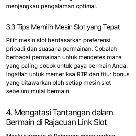
menjangkau pengalaman optimal.
3.3 Tips Memilih Mesin Slot yang Tepat
Pilih mesin slot berdasarkan preferensi
pribadi dan suasana permainan. Cobalah
berbagai permainan untuk mengetes mana
yang paling cocok untuk gaya bermain Anda.
Ingatlah untuk memeriksa RTP dan fitur bonus
yang ditawarkan oleh setiap mesin slot
sebelum mulai bermain.
4. Mengatasi Tantangan dalam
Bermain di Rajacuan Link Slot