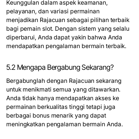
Keunggulan dalam aspek keamanan,
pelayanan, dan variasi permainan
menjadikan Rajacuan sebagai pilihan terbaik
bagi pemain slot. Dengan sistem yang selalu
diperbarui, Anda dapat yakin bahwa Anda
mendapatkan pengalaman bermain terbaik.
5.2 Mengapa Bergabung Sekarang?
Bergabunglah dengan Rajacuan sekarang
untuk menikmati semua yang ditawarkan.
Anda tidak hanya mendapatkan akses ke
permainan berkualitas tinggi tetapi juga
berbagai bonus menarik yang dapat
meningkatkan pengalaman bermain Anda.