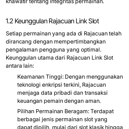
khawatir tentang integritas permainan.
1.2 Keunggulan Rajacuan Link Slot
Setiap permainan yang ada di Rajacuan telah
dirancang dengan mempertimbangkan
pengalaman pengguna yang optimal.
Keunggulan utama dari Rajacuan Link Slot
antara lain:
Keamanan Tinggi:
Dengan menggunakan
teknologi enkripsi terkini, Rajacuan
menjaga data pribadi dan transaksi
keuangan pemain dengan aman.
Pilihan Permainan Beragam:
Terdapat
berbagai jenis permainan slot yang
dapat dipilih, mulai dari slot klasik hingga