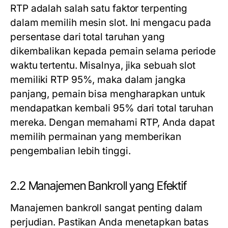
RTP adalah salah satu faktor terpenting
dalam memilih mesin slot. Ini mengacu pada
persentase dari total taruhan yang
dikembalikan kepada pemain selama periode
waktu tertentu. Misalnya, jika sebuah slot
memiliki RTP 95%, maka dalam jangka
panjang, pemain bisa mengharapkan untuk
mendapatkan kembali 95% dari total taruhan
mereka. Dengan memahami RTP, Anda dapat
memilih permainan yang memberikan
pengembalian lebih tinggi.
2.2 Manajemen Bankroll yang Efektif
Manajemen bankroll sangat penting dalam
perjudian. Pastikan Anda menetapkan batas