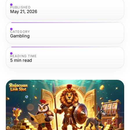
PUBLISHED
May 21, 2026
CATEGORY
Gambling
READING TIME
5
min read