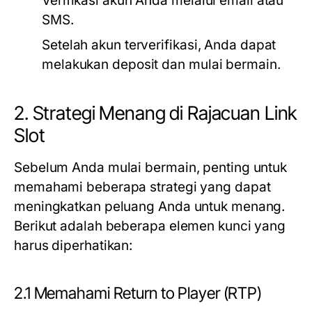
Verifikasi akun Anda melalui email atau
SMS.
Setelah akun terverifikasi, Anda dapat
melakukan deposit dan mulai bermain.
2. Strategi Menang di Rajacuan Link
Slot
Sebelum Anda mulai bermain, penting untuk
memahami beberapa strategi yang dapat
meningkatkan peluang Anda untuk menang.
Berikut adalah beberapa elemen kunci yang
harus diperhatikan:
2.1 Memahami Return to Player (RTP)