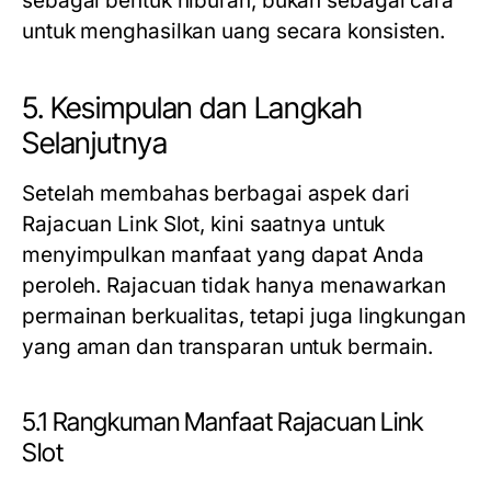
sebagai bentuk hiburan, bukan sebagai cara
untuk menghasilkan uang secara konsisten.
5. Kesimpulan dan Langkah
Selanjutnya
Setelah membahas berbagai aspek dari
Rajacuan Link Slot, kini saatnya untuk
menyimpulkan manfaat yang dapat Anda
peroleh. Rajacuan tidak hanya menawarkan
permainan berkualitas, tetapi juga lingkungan
yang aman dan transparan untuk bermain.
5.1 Rangkuman Manfaat Rajacuan Link
Slot