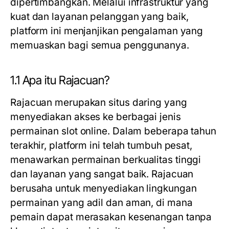
dipertimbangkan. Melalui infrastruktur yang
kuat dan layanan pelanggan yang baik,
platform ini menjanjikan pengalaman yang
memuaskan bagi semua penggunanya.
1.1 Apa itu Rajacuan?
Rajacuan merupakan situs daring yang
menyediakan akses ke berbagai jenis
permainan slot online. Dalam beberapa tahun
terakhir, platform ini telah tumbuh pesat,
menawarkan permainan berkualitas tinggi
dan layanan yang sangat baik. Rajacuan
berusaha untuk menyediakan lingkungan
permainan yang adil dan aman, di mana
pemain dapat merasakan kesenangan tanpa