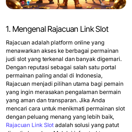
1. Mengenal Rajacuan Link Slot
Rajacuan adalah platform online yang
menawarkan akses ke berbagai permainan
judi slot yang terkenal dan banyak digemari.
Dengan reputasi sebagai salah satu portal
permainan paling andal di Indonesia,
Rajacuan menjadi pilihan utama bagi pemain
yang ingin merasakan pengalaman bermain
yang aman dan transparan. Jika Anda
mencari cara untuk menikmati permainan slot
dengan peluang menang yang lebih baik,
Rajacuan Link Slot
adalah solusi yang patut